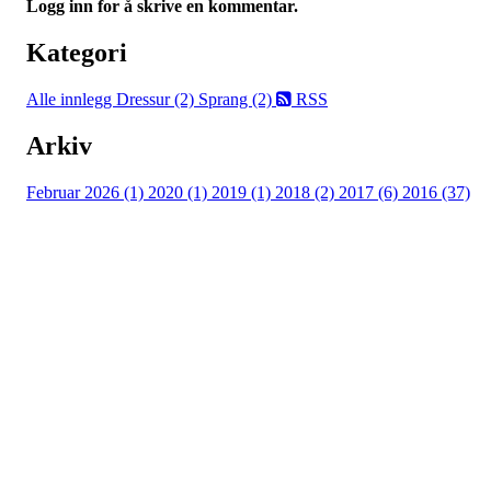
Logg inn for å skrive en kommentar.
Kategori
Alle innlegg
Dressur (2)
Sprang (2)
RSS
Arkiv
Februar 2026 (1)
2020 (1)
2019 (1)
2018 (2)
2017 (6)
2016 (37)
Sørlandsparken Rideklubb
Travparkveien, 4636 Kristiansand
sorlandsparkenrideklubb@gmail.com